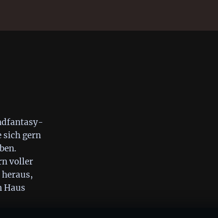
endfantasy-
 sich gern
ben.
n voller
 heraus,
n Haus