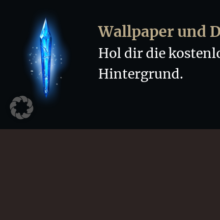
Genre: Jugendbücher, Fantasy, ab 10 Jahren, span
düstere Jugendfantasy-Buchreihe.
Wallpaper und 
Hol dir die kosten
Hintergrund.